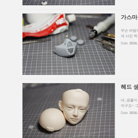
가스마
무슨 바람이
게 사진 
Date
2016.
헤드 샘
네, 샘플이
자구요~ 그나저
Date
2016.