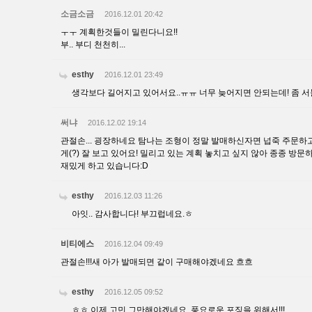
소금소금
2016.12.01 20:42
ㅜㅜ 계획한것들이 밀린다니요!!
부.. 부디 천천히...
esthy
2016.12.01 23:49
생각보다 길어지고 있어서요..ㅠㅠ 너무 늦어지면 안되는데! 좀 
써냐
2016.12.02 19:14
관절손... 굉장하네요 탐나는 조형이 정말 발매하신자면 넙죽 주문하
게(?) 잘 보고 있어요! 밀리고 있는 계획 놓치고 싶지 않아 종종 방
재밌게 하고 있습니다:D
esthy
2016.12.03 11:26
아잇.. 감사합니다! 부끄럽네요.ㅎ
비티에스
2016.12.04 09:49
관절손!!!새 아가 발매되면 같이 구매해야겠네요 흐흐
esthy
2016.12.05 09:52
ㅎㅎ 이제 고민 그만해야겠네요. 풍요로운 포징을 위해서!!!