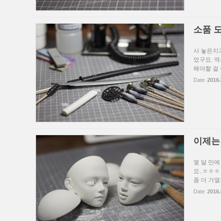
소품 
사 놓은지
었구요. 
해야할 걸 
Date
2016.
이제는
몇 달 만
요..ㅎㅎㅎ
좀 더 가열
Date
2016.