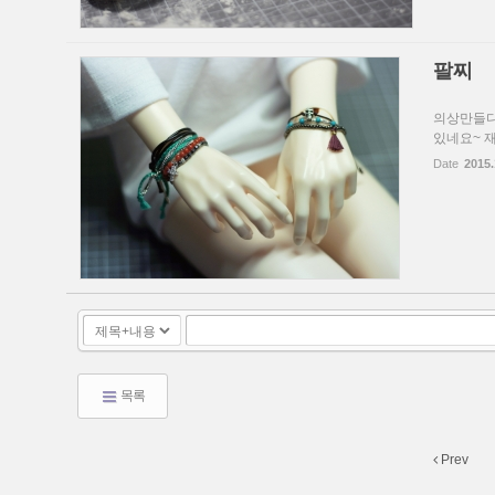
팔찌
의상만들다 
있네요~ 재
Date
2015.
목록
Prev