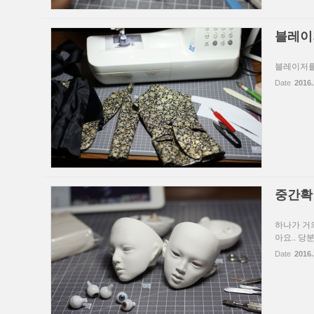
블레이
블레이저를
Date
2016.
중간확
하나가 거
아요.. 당분
Date
2016.