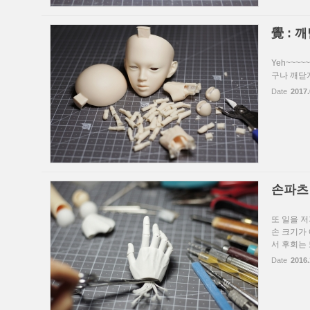
覺 : 
Yeh~~~~
구나 깨닫게
Date
2017.
손파츠
또 일을 
손 크기가 
서 후회는 
Date
2016.