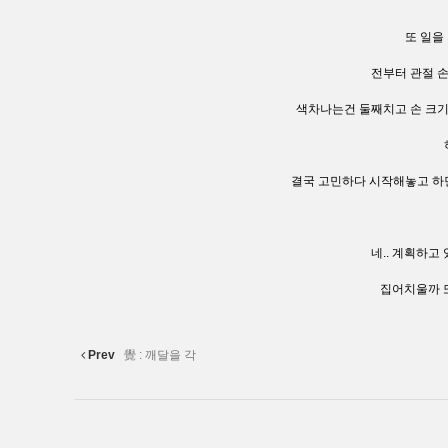
또 일을
전부터 관절 
색차나는건 둘째치고 손 크기가 애
결국 고민하다 시작해놓고 하면
네.. 계획하고
집어치울까 또
Prev
覺 : 깨달을 각