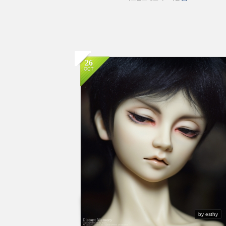
26
OCT
by esthy