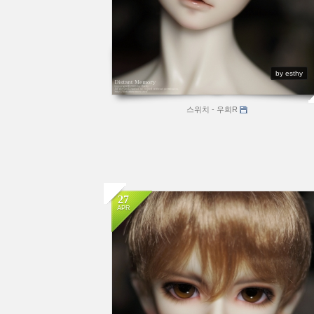
by esthy
스위치 - 우희R
27
APR