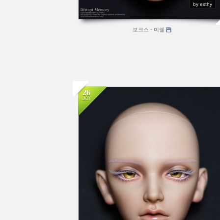
by esthy
보크스 - 미쉘
26
OCT