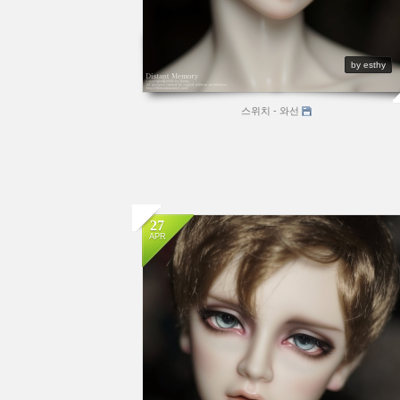
by esthy
스위치 - 와선
27
APR