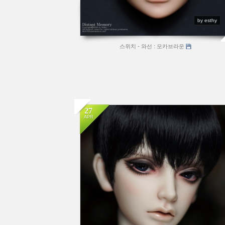
by esthy
스위치 - 와선 : 모카브라운
27
APR