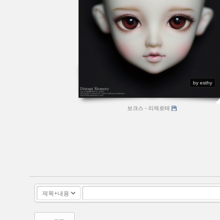
by esthy
보크스 - 리제로테