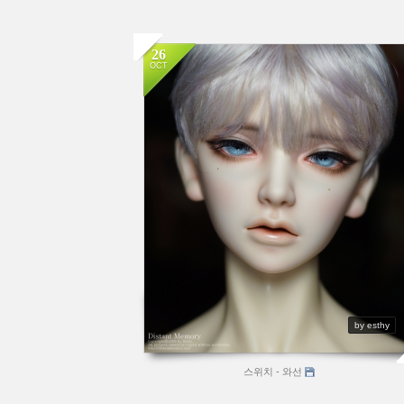
26
OCT
by esthy
스위치 - 와선