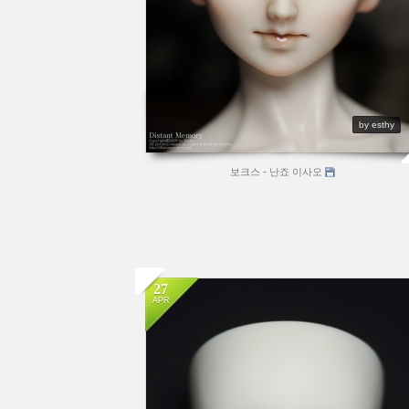
by esthy
보크스 - 난죠 이사오
27
APR