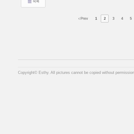
목록
Prev
1
2
3
4
5
Copyright© Esthy. All pictures cannot be copied without permission