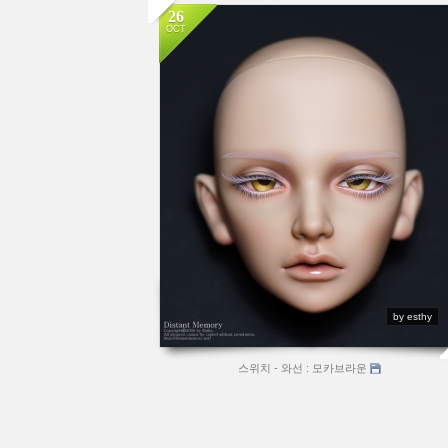
26
OCT
by esthy
스위치 - 와선 : 모카브라운