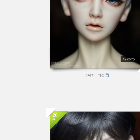
by esthy
스위치 - 와선
26
OCT