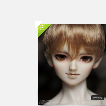
27
APR
by esthy