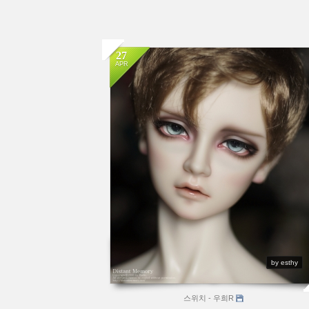
27
APR
by esthy
스위치 - 우희R