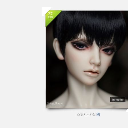
27
APR
by esthy
스위치 - 와선