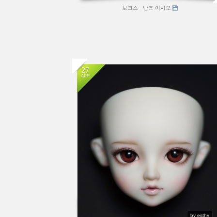
보크스 - 난죠 이사오
27
APR
by esthy