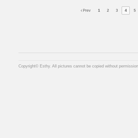
Prev
1
2
3
4
5
Copyright© Esthy. All pictures cannot be copied without permission