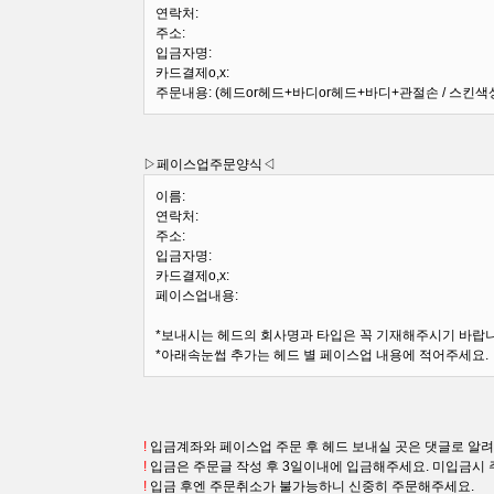
연락처:
주소:
입금자명:
카드결제o,x:
주문내용: (헤드or헤드+바디or헤드+바디+관절손 / 스킨색상 
▷페이스업주문양식◁
이름:
연락처:
주소:
입금자명:
카드결제o,x:
페이스업내용:
*보내시는 헤드의 회사명과 타입은 꼭 기재해주시기 바랍니
*아래속눈썹 추가는 헤드 별 페이스업 내용에 적어주세요.
!
입금계좌와
페이스업 주문 후 헤드 보내실 곳은 댓글로 알
!
입금은 주문글 작성 후 3일이내에 입금해주세요. 미입금시
!
입금 후엔 주문취소가 불가능하니 신중히 주문해주세요.