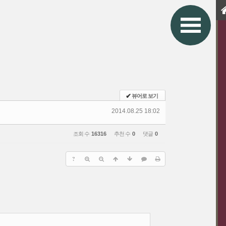
✔
뷰어로 보기
2014.08.25 18:02
조회 수
16316
추천 수
0
댓글
0
?