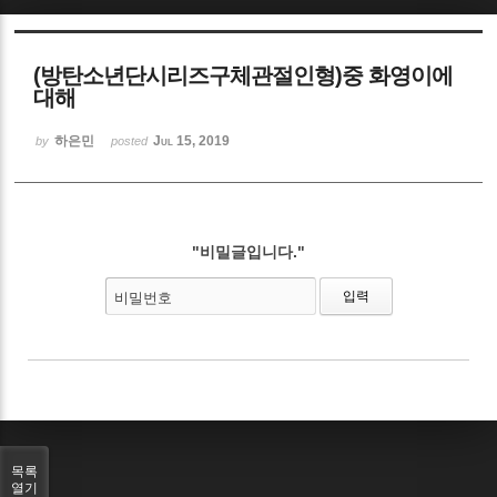
Sketchbook5, 스케치북5
(방탄소년단시리즈구체관절인형)중 화영이에
대해
하은민
Jul 15, 2019
by
posted
Sketchbook5, 스케치북5
"비밀글입니다."
비밀번호
목록
열기