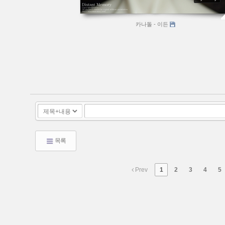
카나돌 - 이든
목록
Prev
1
2
3
4
5