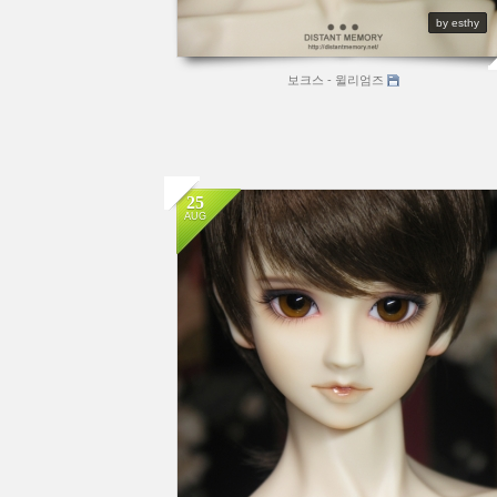
by esthy
보크스 - 윌리엄즈
25
AUG