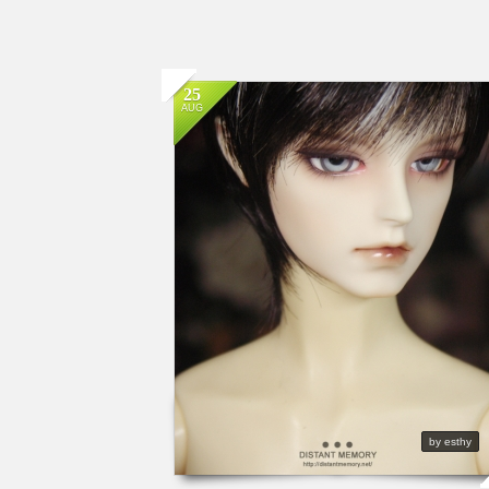
25
AUG
by esthy