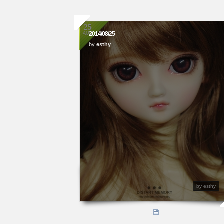
25
2014/08/25
AUG
by
esthy
by esthy
.