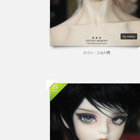
by esthy
보크스 - 교실A
25
AUG