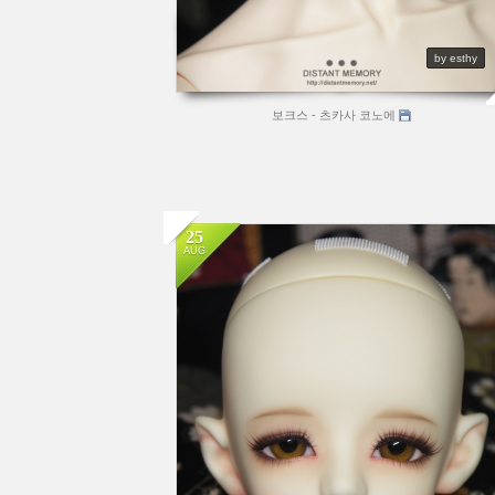
by esthy
보크스 - 츠카사 코노에
25
AUG