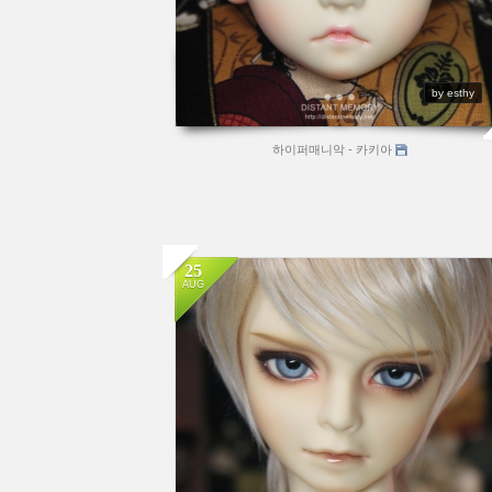
by esthy
하이퍼매니악 - 카키아
25
AUG